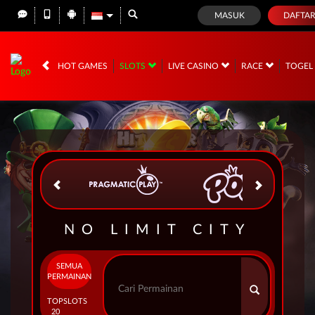
MASUK
DAFTA
IDR
12,688,779,
HOT GAMES
SLOTS
LIVE CASINO
RACE
TOGE
NO LIMIT CITY
SEMUA
PERMAINAN
TOP
SLOTS
20