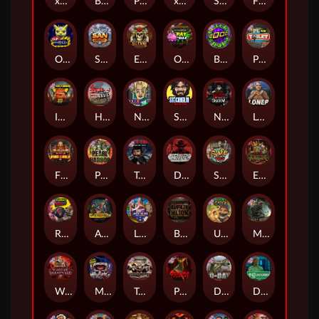
xWays Hoarder 2
Blood & Shadow
Punk Rocker 2
xWays Hoarder xSplit
Serial
Flight Mode
Outsourced
San Quentin xWays
El Pasa Gunfight xNudge
Outsourced: Payday
Brick Snake 2000
Punk Toilet
Infectious 5 xWays
Home of the Brave
Nine To Five
Stockholm Syndrome
Nexus Blood & Shadow
Loner
Fire In The Hole xBomb
Pearl Harbor
True Grit Redemption
Dead, Dead, or Deader
Skate or Die
Evil Goblins xBomb
Roadkill
Apocalypse Super xNudge
Land of the Free
Bangkok Hilton
Ugliest Catch
Misery Mining
Warrior Graveyard xNudge
Munchies
Tombstone No Mercy
Possessed
D Day
Disturbed