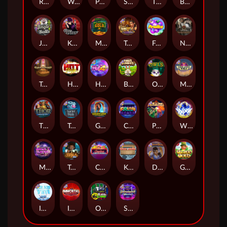
Remember Gulag
Walk of Shame
Poison Eve
Space Donkey
The Rave
Book Of Shadows
Jingle Balls
Karen Maneater
Monkey's Gold xPays
Tomb of Nefertiti
Fruits
Nexus Tombstone RIP
Tomb of Akhenaten
Hot Nudge
Hot 4 Cash
Bonus Bunnies
Owls
Manhattan Goes Wild
Thor: Hammer Time
Tractor Beam
Golden Genie And The Walking Wilds
Coins of Fortune
Pixies vs Pirates
WiXX
Milky Ways
Tesla Jolt
Casino Win Spin
Kitchen Drama: Sushi Mania
Dungeon Quest
Gaelic Gold
Ice Ice Yeti
Immortal Fruits
Outsourced: Slash Game
Starstruck