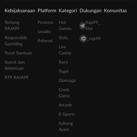
Kebijaksanaan
Platform
Kategori
Dukungan
Komunitas
Tentang
Promosi
Hot
Raja99_
RAJA99
Games
Slot
Loyalty
Responsible
Slots
_raja99
Referral
Gambling
Live
Pusat Bantuan
Casino
Syarat dan
Race
Ketentuan
Togel
RTP RAJA99
Olahraga
Crash
Game
Arcade
E-Sports
Sabung
Ayam