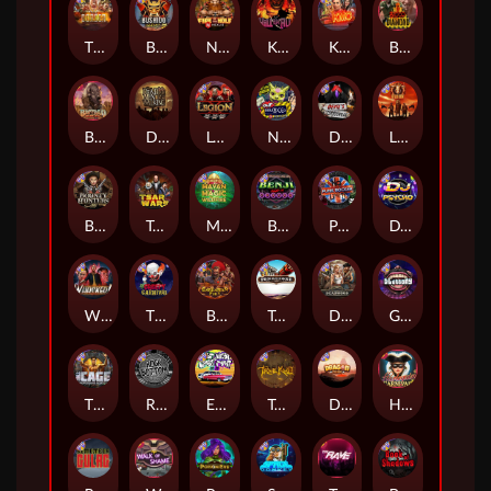
The Border
Bushido Way xNudge
Nexus Fire In The Hole xBomb
Kill Em All
Kiss My Chainsaw
Blood Diamond
Buffalo Hunter
Dead Men Walking
Legion X
Nexus Outsourced
Devil's Crossroad
Little Bighorn
Bounty Hunters xNudge®
Tsar Wars
Mayan Magic Wildfire
Benji Killed in Vegas
Punk Rocker
DJ Psycho
Whacked
The Creepy Carnival
Barbarian Fury
Tombstone
Deadwood xNudge
Gluttony
The Cage
Rock Bottom
East Coast Vs West Coast
True kult
Dragon Tribe
Harlequin Carnival