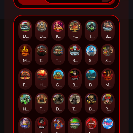
Duck Hunters
Deadwood R.I.P
Kenneth Must Die
Fire in the Hole 3
The Crypt
Brute Force: Alien Onslaught
Mental
Tombstone Slaughter
Tanked
Brute Force
Seamen
San Quentin 2: Death Row
Fire in the Hole 2
Highway to Hell
Gator Hunters
Blood & Shadow 2
Das xBoot
Mental 2
Nexus The Crypt
Folsom Prison
Dead Canary
Tombstone RIP
Beheaded
Road Rage