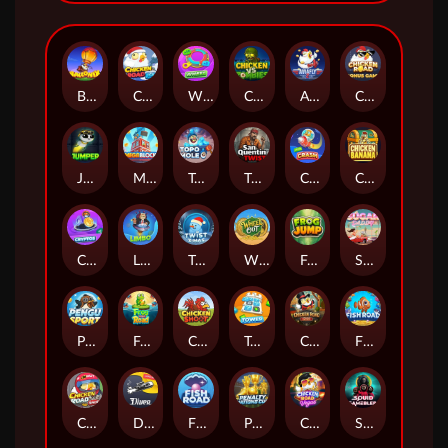
BalloniX
Chicken Road Ice
Wheel
Chicken vs Zombies
AVIA FLY 2
Chicken Road Bonus
Jumper
MegaBlock
Topo Mole
Twist San Quentin
Crash
Chicken Banana
Cryptos
Limbo
Twist X-mas
Wheel Out
Frog Jump
SugarDaddy
Pengu Sport
Frog Road
Chicken Shoot
Tower
Chicken Road Gold
Fish Road
Chicken Road Race
Diver
Fish Boom
Penalty Nations Cup
Chicken Road Vegas
Squid Gamebler