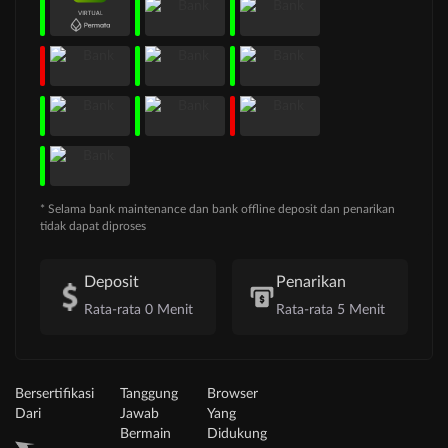
* Selama bank maintenance dan bank offline deposit dan penarikan
tidak dapat diproses
Deposit
Penarikan
Rata-rata 0 Menit
Rata-rata 5 Menit
Bersertifikasi
Tanggung
Browser
Dari
Jawab
Yang
Bermain
Didukung