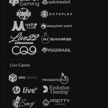
Live Casino