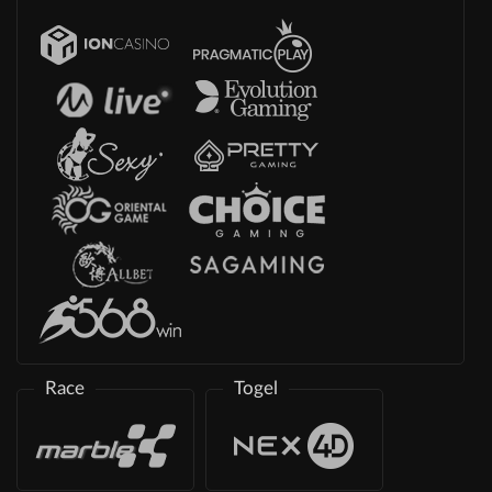
Race
Togel