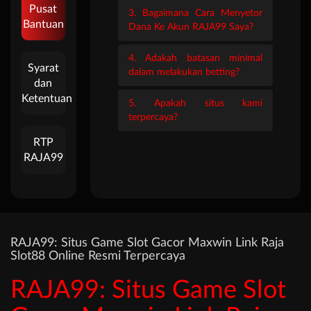
Pusat
3. Bagaimana Cara Menyetor
Bantuan
Dana Ke Akun RAJA99 Saya?
4. Adakah batasan minimal
Syarat
dalam melakukan betting?
dan
Ketentuan
5. Apakah situs kami
terpercaya?
RTP
RAJA99
RAJA99: Situs Game Slot Gacor Maxwin Link Raja
Slot88 Online Resmi Terpercaya
RAJA99: Situs Game Slot