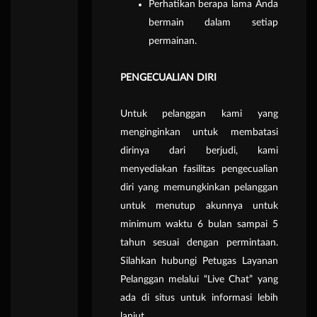
Perhatikan berapa lama Anda
bermain dalam setiap
permainan.
PENGECUALIAN DIRI
Untuk pelanggan kami yang
menginginkan untuk membatasi
dirinya dari berjudi, kami
menyediakan fasilitas pengecualian
diri yang memungkinkan pelanggan
untuk menutup akunnya untuk
minimum waktu 6 bulan sampai 5
tahun sesuai dengan permintaan.
Silahkan hubungi Petugas Layanan
Pelanggan melalui “Live Chat” yang
ada di situs untuk informasi lebih
lanjut.