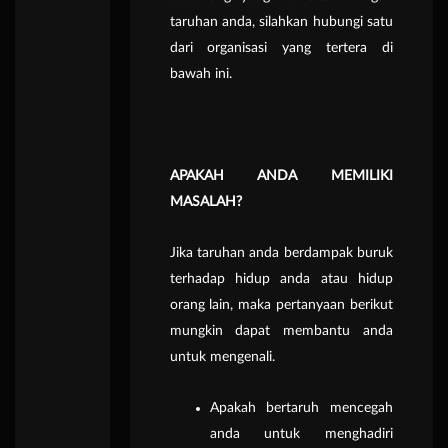
taruhan anda, silahkan hubungi satu
dari organisasi yang tertera di
bawah ini.
APAKAH ANDA MEMILIKI
MASALAH?
Jika taruhan anda berdampak buruk
terhadap hidup anda atau hidup
orang lain, maka pertanyaan berikut
mungkin dapat membantu anda
untuk mengenali.
Apakah bertaruh mencegah
anda untuk menghadiri