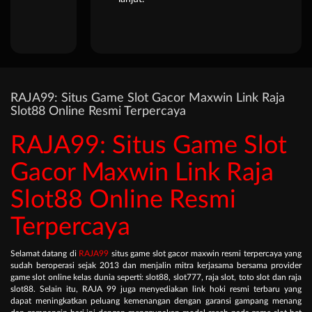
RAJA99: Situs Game Slot Gacor Maxwin Link Raja
Slot88 Online Resmi Terpercaya
RAJA99: Situs Game Slot
Gacor Maxwin Link Raja
Slot88 Online Resmi
Terpercaya
Selamat datang di
RAJA99
situs game slot gacor maxwin resmi terpercaya yang
sudah beroperasi sejak 2013 dan menjalin mitra kerjasama bersama provider
game slot online kelas dunia seperti: slot88, slot777, raja slot, toto slot dan raja
slot88. Selain itu, RAJA 99 juga menyediakan link hoki resmi terbaru yang
dapat meningkatkan peluang kemenangan dengan garansi gampang menang