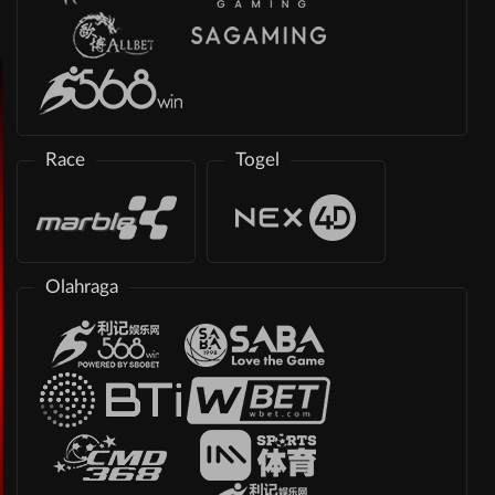
Race
Togel
Olahraga