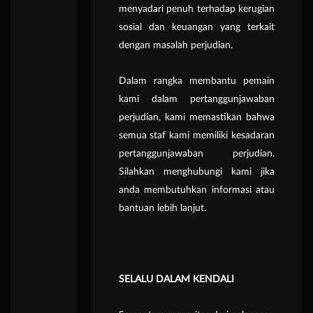
menyadari penuh terhadap kerugian
sosial dan keuangan yang terkait
dengan masalah perjudian.
Dalam rangka membantu pemain
kami dalam pertanggunjawaban
perjudian, kami memastikan bahwa
semua staf kami memiliki kesadaran
pertanggunjawaban perjudian.
Silahkan menghubungi kami jika
anda membutuhkan informasi atau
bantuan lebih lanjut.
SELALU DALAM KENDALI