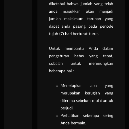
diketahui bahwa jumlah yang telah
anda masukkan akan menjadi
jumlah maksimum taruhan yang
dapat anda pasang pada periode
tujuh (7) hari berturut-turut.
Untuk membantu Anda dalam
pengaturan batas yang tepat,
cobalah untuk merenungkan
beberapa hal :
Menetapkan apa yang
merupakan kerugian yang
diterima sebelum mulai untuk
berjudi.
Perhatikan seberapa sering
Anda bermain.