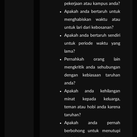
pekerjaan atau kampus anda?
Apakah anda bertaruh untuk
menghabiskan waktu atau
untuk lari dari kebosanan?
Apakah anda bertaruh sendiri
untuk periode waktu yang
lama?
Pernahkah orang lain
mengkritik anda sehubungan
dengan kebiasaan taruhan
anda?
Apakah anda kehilangan
minat kepada keluarga,
teman atau hobi anda karena
taruhan?
Apakah anda pernah
berbohong untuk menutupi