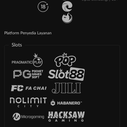
Platform Penyedia Layanan
Slots