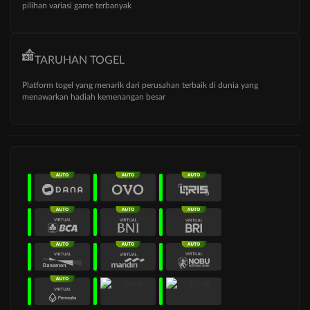
pilihan variasi game terbanyak
TARUHAN TOGEL
Platform togel yang menarik dari perusahan terbaik di dunia yang
menawarkan hadiah kemenangan besar