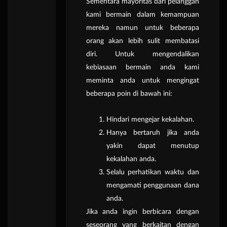
Sementara mayoritas dari pelanggan
kami bermain dalam kemampuan
mereka namun untuk beberapa
orang akan lebih sulit membatasi
diri. Untuk mengendalikan
kebiasaan bermain anda kami
meminta anda untuk mengingat
beberapa poin di bawah ini:
Hindari mengejar kekalahan.
Hanya bertaruh jika anda
yakin dapat menutup
kekalahan anda.
Selalu perhatikan waktu dan
mengamati penggunaan dana
anda.
Jika anda ingin berbicara dengan
seseorang yang berkaitan dengan